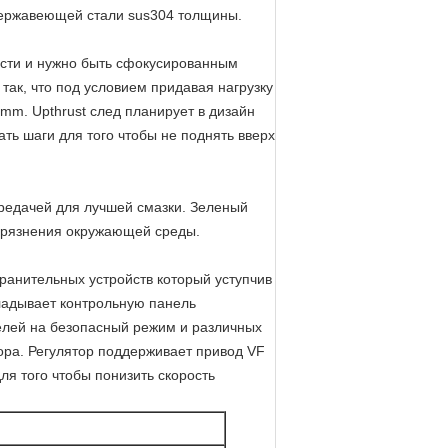
нержавеющей стали sus304 толщины.
ости и нужно быть сфокусированным
так, что под условием придавая нагрузку
m. Upthrust след планирует в дизайн
ть шаги для того чтобы не поднять вверх
редачей для лучшей смазки. Зеленый
грязнения окружающей среды.
ранительных устройств который уступчив
кладывает контрольную панель
елей на безопасный режим и различных
тора. Регулятор поддерживает привод VF
ля того чтобы понизить скорость