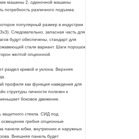
ение машины 2, одиночной машины
ть потребность различного подъема.
которое популярный размер в индустрии
3x3). Следовательно, запасная часть для
шагов будут обеспечены, стандарт для
ержавеющей стали вариант. Шаги порошок
торон желтой опционной.
т раздел кривой и уклона. Верхняя
да.
рай профиля как функция наведения для
айн структуры личности полезен к
уменьшает боковое движение.
 защитного стекла. СИД под
и освещение гребня опционные
за панели юбки, внутренних и наружных
рова. Внешняя панель будет