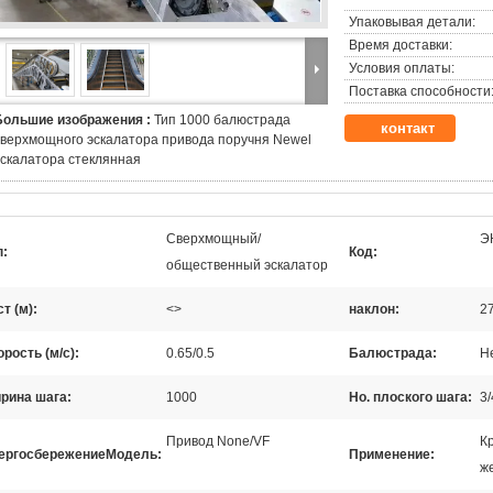
Упаковывая детали:
Время доставки:
Условия оплаты:
Поставка способности
Большие изображения :
Тип 1000 балюстрада
контакт
сверхмощного эскалатора привода поручня Newel
эскалатора стеклянная
Сверхмощный/
Э
п:
Код:
общественный эскалатор
т (м):
<>
наклон:
27
рость (м/с):
0.65/0.5
Балюстрада:
Не
рина шага:
1000
Но. плоского шага:
3/
Привод None/VF
К
ергосбережениеМодель:
Применение:
ж