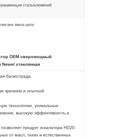
ержавеющая сталь/алюминий
олик вне звена цепи
атор OEM сверхмощный
,
 Newel стеклянная
ная балюстрада
м зрением и опытной
ную технологию, уникальные
вление, высокую эффективность и
 позволяет продукт эскалатора HD20
ых от масл, тихих и естественных