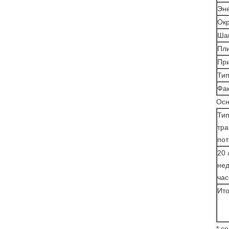
Эн
Ок
Ша
Пли
При
Тип
Фак
Осн
Тип
тра
пот
20 
нед
час
Ито
* с