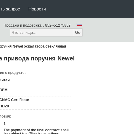
ть запрос
Новости
Продажа и поддержка：
852--51275852
Go
оручня Newel эскалатора стеклянная
а привода поручня Newel
я о продукте:
Китай
OEM
CNAC Certificate
HD20
ловия:
:
1
The payment of the final contract shall
be subject to offline transactions