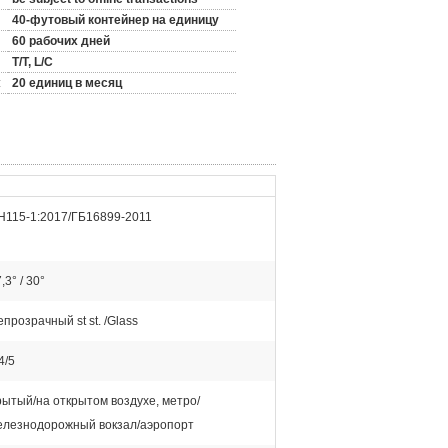
40-футовый контейнер на единицу
60 рабочих дней
T/T, L/C
:
20 единиц в месяц
Н115-1:2017/ГБ16899-2011
,3° / 30°
прозрачный st st. /Glass
4/5
рытый/на открытом воздухе, метро/
елезнодорожный вокзал/аэропорт