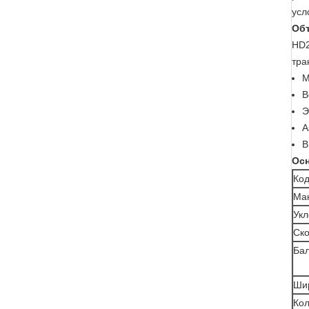
усл
Об
HD2
тра
М
В
Э
А
В
Осн
Код
Ма
Укл
Ско
Ба
Ши
Кол