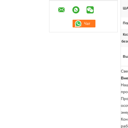
ША
По
Ко
без
Вы
Све
Вне
Наш
про
Про
осо
эне
Кон
раб