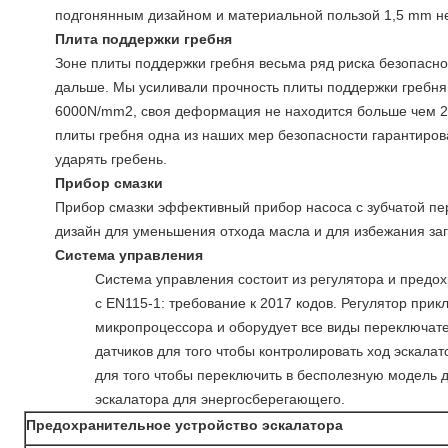
подгонянным дизайном и материальной пользой 1,5 mm 
Плита поддержки гребня
Зоне плиты поддержки гребня весьма ряд риска безопасн
дальше. Мы усиливали прочность плиты поддержки гребня 
6000N/mm2, своя деформация не находится больше чем 2m
плиты гребня одна из наших мер безопасности гарантирова
ударять гребень.
Прибор смазки
Прибор смазки эффективный прибор насоса с зубчатой пе
дизайн для уменьшения отхода масла и для избежания за
Система управления
Система управления состоит из регулятора и предох
с EN115-1: требование к 2017 кодов. Регулятор при
микропроцессора и оборудует все виды переключат
датчиков для того чтобы контролировать ход эскала
для того чтобы переключить в бесполезную модель д
эскалатора для энергосберегающего.
Предохранительное устройство эскалатора