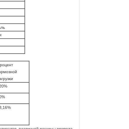
аль
и
роцент
ормозной
агрузки
20%
0%
8,16%
 клиентов, различной машины привода,