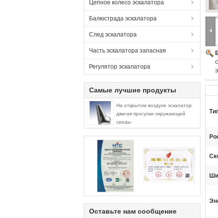
Цепное колесо эскалатора
Балюстрада эскалатора
След эскалатора
Часть эскалатора запасная
Регулятор эскалатора
Самые лучшие продукты
На открытом воздухе эскалатор
Ти
двигая прогулки окружающей
среды
Рос
Ско
Ши
Эн
Оставьте нам сообщение