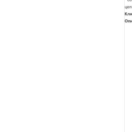
цеп
Клю
Опи