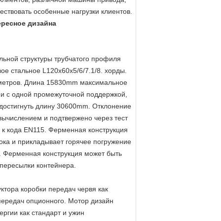
ествовать особенные нагрузки клиентов.
ересное дизайна
льной структуры трубчатого профиля
ое стальное L120x60x5/6/7.1/8. хорды.
 метров. Длина 15830mm максимальное
 и с одной промежуточной поддержкой,
достигнуть длину 30600mm. Отклонение
вычислением и подтвержено через тест
 к кода EN115. Ферменная конструкция
ока и прикладывает горячее погружение
. Ферменная конструкция может быть
 пересылки контейнера.
ктора коробки передач червя как
передач опционного. Мотор дизайн
ргии как стандарт и ужин