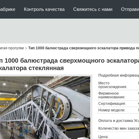
фабрике
Контроль качества
Свяжитесь с нами
Отправи
игая прогулки
Тип 1000 балюстрада сверхмощного эскалатора привода п
п 1000 балюстрада сверхмощного эскалатор
калатора стеклянная
Подробная информаци
Место
происхождения:
Фирменное
наименование:
Сертификация:
Номер модели:
Оплата и доставка Ус
Количество мин заказа
Цена: