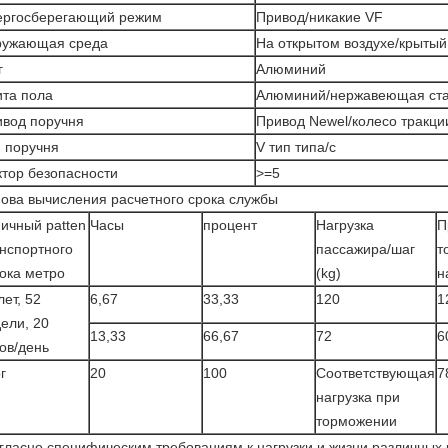
ергосберегающий режим
Привод/никакие VF
ружающая среда
На открытом воздухе/крытый
г
Алюминий
та пола
Алюминий/нержавеющая ст
вод поручня
Привод Newel/колесо тракци
 поручня
V тип типа/c
тор безопасности
>=5
ова вычисления расчетного срока службы
ичный patten
Часы
процент
Нагрузка
П
нспортного
пассажира/шаг
т
ока метро
(kg)
н
лет, 52
6,67
33,33
120
1
ели, 20
13,33
66,67
72
6
ов/день
г
20
100
Соответствующая
7
нагрузка при
торможении
огласно специфическим требованиям к нагрузки и жизни различных