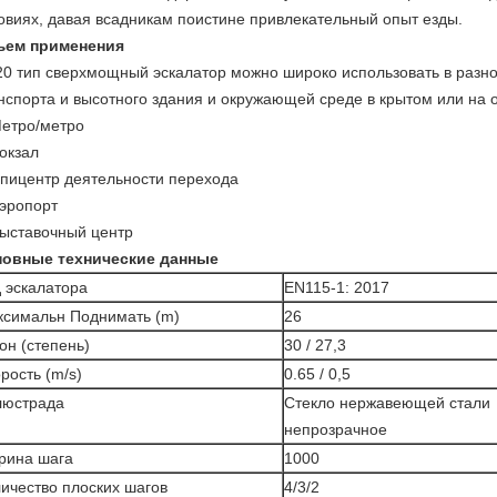
овиях, давая всадникам поистине привлекательный опыт езды.
ъем применения
0 тип сверхмощный эскалатор можно широко использовать в разн
нспорта и высотного здания и окружающей среде в крытом или на 
етро/метро
окзал
пицентр деятельности перехода
эропорт
ыставочный центр
овные технические данные
 эскалатора
EN115-1: 2017
ксимальн Поднимать (m)
26
он (степень)
30 / 27,3
рость (m/s)
0.65 / 0,5
люстрада
Стекло нержавеющей стали
непрозрачное
рина шага
1000
ичество плоских шагов
4/3/2