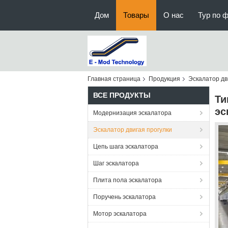
Дом
Товары
О нас
Тур по 
Главная страница
Продукция
Эскалатор дв
ВСЕ ПРОДУКТЫ
Ти
эс
Модернизация эскалатора
Эскалатор двигая прогулки
Цепь шага эскалатора
Шаг эскалатора
Плита пола эскалатора
Поручень эскалатора
Мотор эскалатора