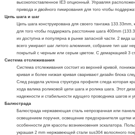
высокопоставленное IE3 опционный. Управляя располож
привода и двойного пикирования для того чтобы поддержа
Цепь шага и шаг
Цепь шага конструирована для своего тангажа 133.33mm, 
для того чтобы поддержать расстояние шага 400mm (133.3
их доступна и популярна в рынке запасной части. 2 вида 
всего умирают шаг литого алюминия, собрание тип шаг н
покрытый с черным или серым цветом. С демаркацией 3 с
Система отслеживания
Система отслеживания состоит из верхней кривой, понижае
кривая и более низкая кривая сваривают дизайн блока сле
След раздела уклона структура профиля следа которая к
хода валика роликовой цепи шага и ролика шага. Этот диз
надежности и стабильности идущего проводника шагов и 
Балюстрада
Балюстрада нержавеющая сталь непрозрачная или панель
освещением поручня, освещение предохранителя щетки 
особенности для красоты возникновения эскалатора. Поль
украшая 2 mm нержавеющей стали sus304 волосяного пок