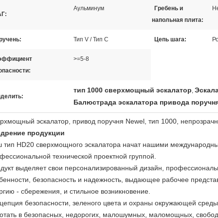
Аульминум
Гребень и
Н
Г:
напольная плита:
ручень:
Тип V / Тип C
Цепь шага:
Р
эффициент
>=5-8
опасности:
тип 1000 сверхмощный эскалатор
Эскал
,
делить:
Балюстрада эскалатора привода поручня
рхмощный эскалатор, привод поручня Newel, тип 1000, непрозрач
дрение продукции
 тип HD20 сверхмощного эскалатора начат нашими международны
фессиональной технической проектной группой.
дукт выделяет свои персонализированный дизайн, профессиональ
бенности, безопасность и надежность, выдающее рабочее предста
ргию - сбережения, и стильное возникновение.
цепция безопасности, зеленого цвета и охраны окружающей среды
отать в безопасных, недорогих, малошумных, маломощных, свободн