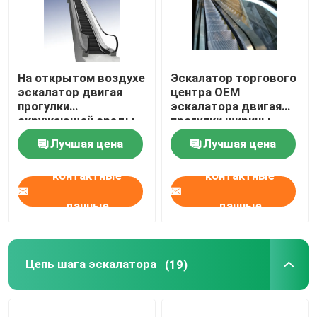
На открытом воздухе
Эскалатор торгового
эскалатор двигая
центра OEM
прогулки
эскалатора двигая
окружающей среды
прогулки ширины
1000 с балюстрадой
Лучшая цена
Лучшая цена
Ligting
контактные
контактные
данные
данные
Цепь шага эскалатора
(19)