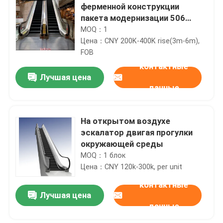
ферменной конструкции
пакета модернизации 506
эскалаторов оставаясь
MOQ：1
крытый
Цена：CNY 200K-400K rise(3m-6m),
FOB
контактные
Лучшая цена
данные
На открытом воздухе
эскалатор двигая прогулки
окружающей среды
MOQ：1 блок
Цена：CNY 120k-300k, per unit
контактные
Лучшая цена
данные