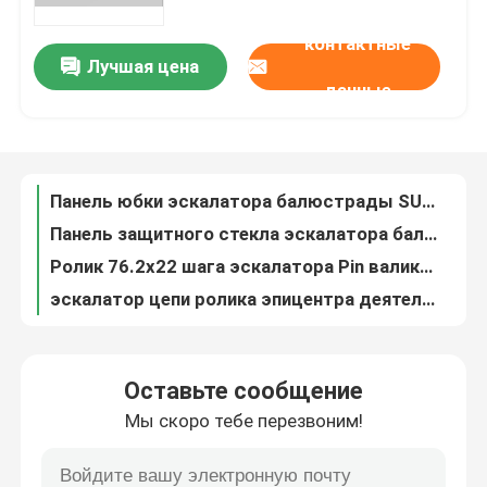
контактные
Тур по фабрике
Лучшая цена
Панель юбки эскалатора балюстрады SUS304 эскалатора защитного стекла t 10mm
данные
Панель защитного стекла эскалатора балюстрады 12mm эскалатора SUS 430 стеклянная
Контроль качества
Ролик 76.2x22 шага эскалатора Pin валика роликовой цепи 17 шага эскалатора PA
эскалатор цепи ролика эпицентра деятельности металла PA валика роликовой цепи шага эскалатора 76.2x22
Свяжитесь с нами
тип ролик эпицентра деятельности запасной части эскалатора 76.2x22d с носить 6204
Тип ролик эпицентра деятельности запасной части 76.2x22 эскалатора PA с носить 6205
Анти- эскалатор 76.2x22 шага ролика Pin валика роликовой цепи 20 шага гидролиза
Новости
Валик роликовой цепи шага запасной части эскалатора 76.2x22 Pin 19,1 с подшипником скольжения
тип ролик эпицентра деятельности Pin валика роликовой цепи 20 шага 80x25 с носить 6204
Сделать запрос
Валик роликовой цепи 80x25 шага интегрирует ролик с носить 6006 2RS Pin 30
Оставьте сообщение
Носящ валик роликовой цепи 75x23.5 шага запасной части эскалатора 6204 2RS интегрируйте Pin ролика 20
Модернизация эскалатора
Мы скоро тебе перезвоним!
Тип ролик эпицентра деятельности валика роликовой цепи 75x23.5 шага Pin 20 с носить 6204
Носить 6204 ролик 75x23.5 эпицентра деятельности металла эскалатора Pin 20 запасных части эскалатора
Услуги по замене эскалаторов