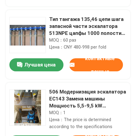
Тип тангажа 135,46 цепи шага
запасной части эскалатора
513NPE цапфы 1000 полости
эскалатора
MOQ：60 раз
Цена：CNY 480-998 per fold
контактные
Лучшая цена
данные
506 Модернизация эскалатора
EC143 Замена машины
Мощность 5,5-9,5 kW
200/380/400/415 Напряжение
MOQ：1
50/60 Гц
Цена：The price is determined
according to the specifications
контактные