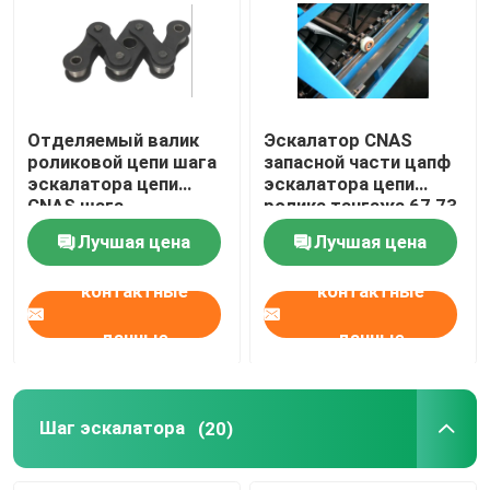
Отделяемый валик
Эскалатор CNAS
роликовой цепи шага
запасной части цапф
эскалатора цепи
эскалатора цепи
CNAS шага
ролика тангажа 67,73
эскалатора H68.4
твердый
Лучшая цена
Лучшая цена
контактные
контактные
данные
данные
Шаг эскалатора
(20)