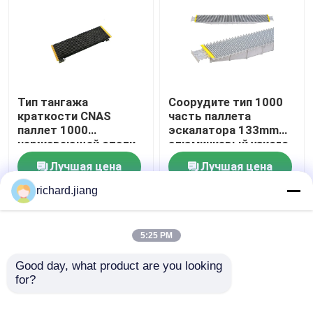
Тип тангажа
Соорудите тип 1000
краткости CNAS
часть паллета
паллет 1000
эскалатора 133mm
нержавеющей стали
алюминиевый узкого
шага эскалатора с
эскалатора глубины
Лучшая цена
Лучшая цена
бортовой вставкой 2
запасную
richard.jiang
контактные
контактные
данные
данные
5:25 PM
Good day, what product are you looking 
for?
Улучшение эскалатора
(0)