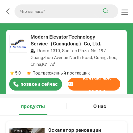
Modern ElevatorTechnology
Service（Guangdong）Co, Ltd.
Room 1310, SunTec Plaza, No. 197,
Guangzhou Avenue North Road, Guangzhou,
China,КИТАЙ
5.0
Подтверженный поставщик
контактные
позвони сейчас
данные
продукты
О нас
Эскалатор реновации