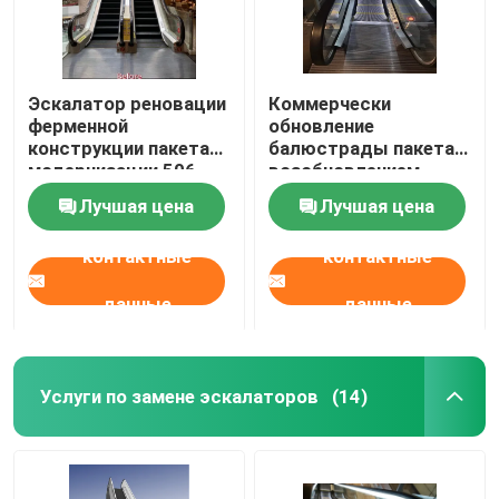
Балюстрада эскалатора
Эскалатор реновации
Коммерчески
След эскалатора
ферменной
обновление
конструкции пакета
балюстрады пакета
модернизации 506
возобновлением
эскалаторов
модернизации
Часть эскалатора запасная
Лучшая цена
Лучшая цена
оставаясь крытый
эскалатора
контактные
контактные
Регулятор эскалатора
данные
данные
Услуги по замене эскалаторов
(14)