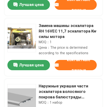
Лучшая цена
данные
Замена машины эскалатора
RH 16VEC 11,7 эскалатора Kw
силы мотора
MOQ：1
Цена：The price is determined
according to the specifications
контактные
Лучшая цена
данные
Дом
Наружные украшая части
Товары
эскалатора волосяного
покрова балюстрады
эскалатора SUS304 запасные
MOQ：1 набор
О нас