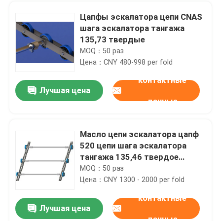
Цапфы эскалатора цепи CNAS
шага эскалатора тангажа
135,73 твердые
MOQ：50 раз
Цена：CNY 480-998 per fold
контактные
Лучшая цена
данные
Масло цепи эскалатора цапф
520 цепи шага эскалатора
тангажа 135,46 твердое
смазывает
MOQ：50 раз
Цена：CNY 1300 - 2000 per fold
контактные
Лучшая цена
данные