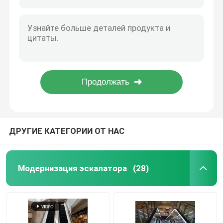
Эскалатор интегрировал валик роликовой цепи 75x23.5 шага Pin 20,1 с подшипником скольжения
тип ролик эпицентра деятельности валика роликовой цепи шага запасной части эскалатора 75x24 с носить 6302
Цепь шага эскалатора
Носить 6204 ролик эпицентра деятельности гидролиза масла Pin ролика 20 шага эскалатора
тип ролик эпицентра деятельности эскалатора шага ролика 75x24 с носить 6005 Pin 25
Шаг эскалатора
Носить 61906 ролик 75x24 шага эскалатора Pin 30 запасной части эскалатора
Тип ролик эпицентра деятельности валика роликовой цепи 100x22 шага Pin 17 с носить 6203
Улучшение эскалатора
Тип ролик эпицентра деятельности запасной части 100x22.2 эскалатора валика роликовой цепи шага с носить 6204
Плита пола эскалатора
ДРУГИЕ КАТЕГОРИИ ОТ НАС
Поручень эскалатора
Модернизация эскалатора
(28)
Мотор эскалатора
Цепное колесо эскалатора