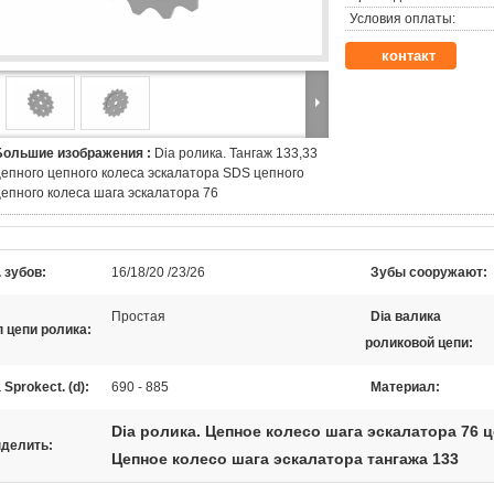
Условия оплаты:
контакт
Большие изображения :
Dia ролика. Тангаж 133,33
цепного цепного колеса эскалатора SDS цепного
цепного колеса шага эскалатора 76
 зубов:
16/18/20 /23/26
Зубы сооружают:
Простая
Dia валика
п цепи ролика:
роликовой цепи:
 Sprokect. (d):
690 - 885
Материал:
Dia ролика. Цепное колесо шага эскалатора 76 
делить:
Цепное колесо шага эскалатора тангажа 133