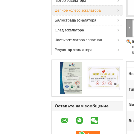
Мотор эскалатора
Цепное колесо эскалатора
Балюстрада эскалатора
След эскалатора
Часть эскалатора запасная
Регулятор эскалатора
Но.
Ти
Dia
Оставьте нам сообщение
Вы