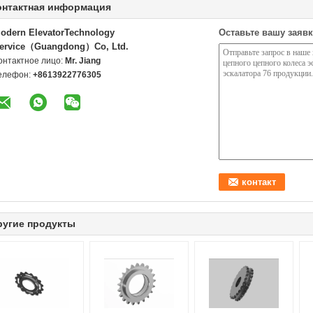
онтактная информация
odern ElevatorTechnology
Оставьте вашу заявк
ervice（Guangdong）Co, Ltd.
онтактное лицо:
Mr. Jiang
елефон:
+8613922776305
ругие продукты