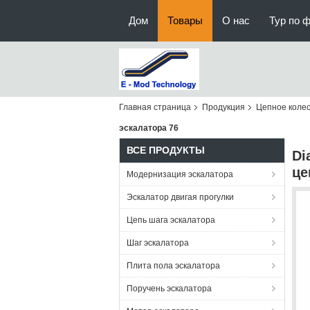
Дом
Товары
О нас
Тур по 
Главная страница
Продукция
Цепное колес
эскалатора 76
ВСЕ ПРОДУКТЫ
Di
це
Модернизация эскалатора
Эскалатор двигая прогулки
Цепь шага эскалатора
Шаг эскалатора
Плита пола эскалатора
Поручень эскалатора