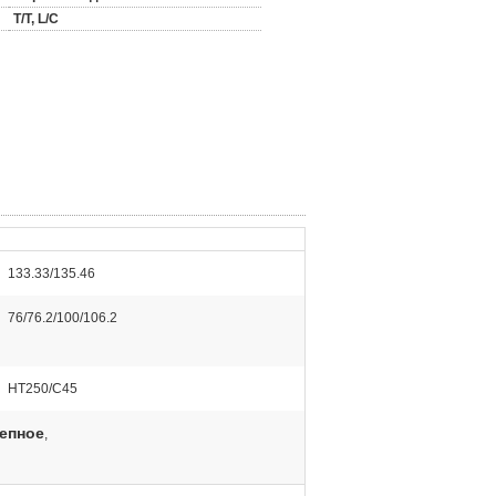
T/T, L/C
133.33/135.46
76/76.2/100/106.2
HT250/C45
цепное
,