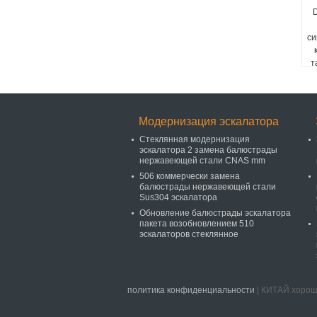
D
си
т
Модернизация эскалатора
Стеклянная модернизация
эскалатора 2 замена балюстрады
нержавеющей стали CNAS mm
506 коммерчески замена
балюстрады нержавеющей стали
Sus304 эскалатора
Обновление балюстрады эскалатора
пакета возобновлением 510
эскалаторов стеклянное
политика конфиденциальности
| КИТАЙ хороши