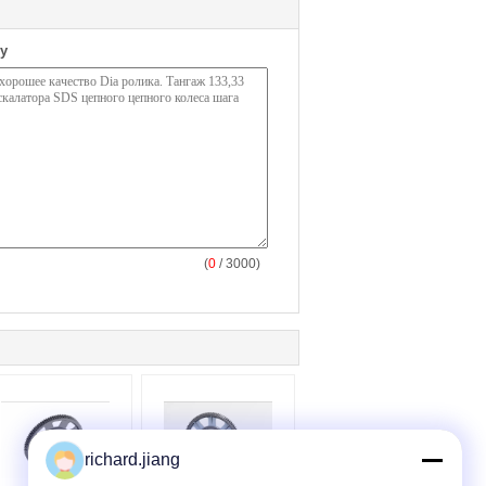
у
(
0
/ 3000)
richard.jiang