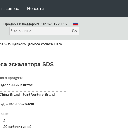
ть запрос
Новости
Продажа и поддержка：
852--51275852
Go
ора SDS цепного цепного колеса шага
еса эскалатора SDS
я о продукте:
Сделанный в Китае
China Brand / Joint Venture Brand
СДС-16З-133-76-690
ловия:
:
2
20 рабочих дней