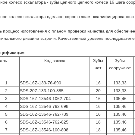
ное колесо эскалатора - зубы цепного цепного колеса 16 шага соор
ное колесо эскалатора сделано хорошо знает квалифицированных
ь процесс изготовления с планом проверки качества для обеспече
гинального дизайна встречи. Качественный уровень последователе
ецификация
аль
Код заказа
Зубы
Зубы
нет.
сооружают
1
SDS-16Z-133-76-690
16
133,33
2
SDS-20Z-133-100-885
20
133,33
3
SDS-16Z-13546-1062-704
16
135,46
4
SDS-16Z-13546-762-698
16
135,46
5
SDS-16Z-13546-762-739
16
135,46
6
SDS-18Z-13546-762-825
18
135,46
7
SDS-18Z-13546-100-808
18
135,46