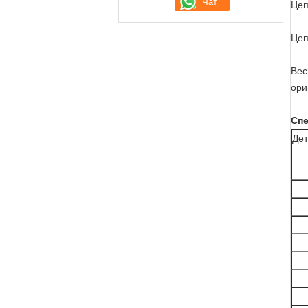
Цеп
Цеп
Вес
ори
Сп
Дет