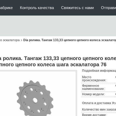
фабрике
Контроль качества
Свяжитесь с нами
Отправи
о эскалатора
Dia ролика. Тангаж 133,33 цепного цепного колеса эскалат
a ролика. Тангаж 133,33 цепного цепного кол
пного цепного колеса шага эскалатора 76
Подробная информаци
Место
происхождения:
Фирменное
наименование:
Номер модели:
Оплата и доставка Ус
Количество мин заказа
Время доставки: