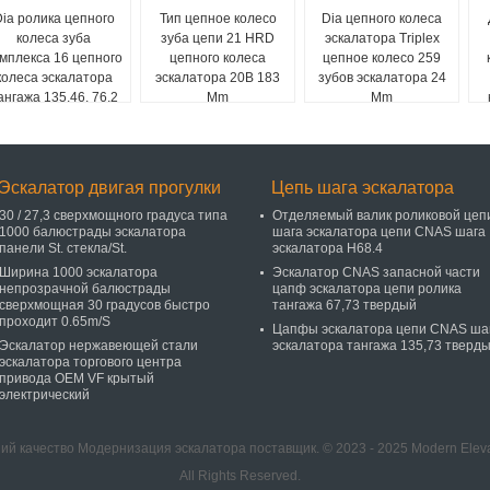
ia ролика цепного
Тип цепное колесо
Dia цепного колеса
колеса зуба
зуба цепи 21 HRD
эскалатора Triplex
мплекса 16 цепного
цепного колеса
цепное колесо 259
колеса эскалатора
эскалатора 20B 183
зубов эскалатора 24
ангажа 135,46. 76,2
Mm
Mm
Эскалатор двигая прогулки
Цепь шага эскалатора
30 / 27,3 сверхмощного градуса типа
Отделяемый валик роликовой цеп
1000 балюстрады эскалатора
шага эскалатора цепи CNAS шага
панели St. стекла/St.
эскалатора H68.4
Ширина 1000 эскалатора
Эскалатор CNAS запасной части
непрозрачной балюстрады
цапф эскалатора цепи ролика
сверхмощная 30 градусов быстро
тангажа 67,73 твердый
проходит 0.65m/S
Цапфы эскалатора цепи CNAS ша
Эскалатор нержавеющей стали
эскалатора тангажа 135,73 тверд
эскалатора торгового центра
привода OEM VF крытый
электрический
й качество Модернизация эскалатора поставщик. © 2023 - 2025 Modern Elev
All Rights Reserved.