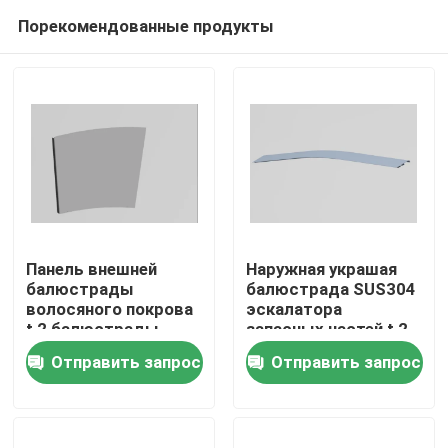
Порекомендованные продукты
Панель внешней
Наружная украшая
балюстрады
балюстрада SUS304
волосяного покрова
эскалатора
Дом
t 2 балюстрады
запасных частей t 2
эскалатора
эскалатора
Отправить запрос
Отправить запрос
плакирования
стеклянная
Товары
внутренняя
О нас