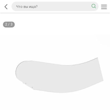
2
/
3