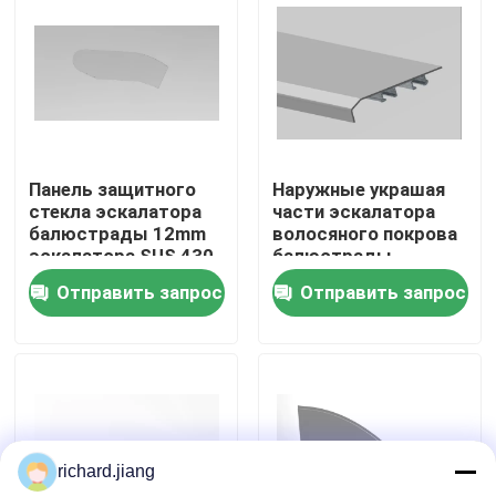
Тур по фабрике
Контроль качества
Панель защитного
Наружные украшая
Свяжитесь с нами
стекла эскалатора
части эскалатора
балюстрады 12mm
волосяного покрова
эскалатора SUS 430
балюстрады
Новости
стеклянная
эскалатора SUS304
Отправить запрос
Отправить запрос
запасные
Сделать запрос
Модернизация эскалатора
richard.jiang
Эскалатор двигая прогулки