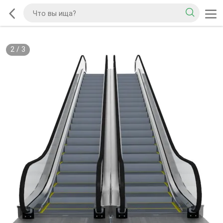
2
/
3