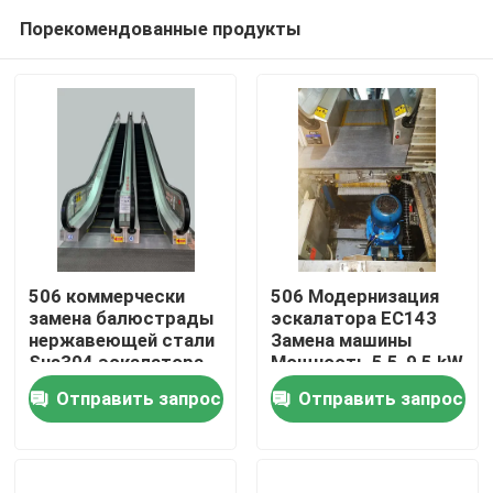
Порекомендованные продукты
506 коммерчески
506 Модернизация
замена балюстрады
эскалатора EC143
нержавеющей стали
Замена машины
Дом
Sus304 эскалатора
Мощность 5,5-9,5 kW
200/380/400/415
Отправить запрос
Отправить запрос
Напряжение 50/60 Гц
Товары
О нас