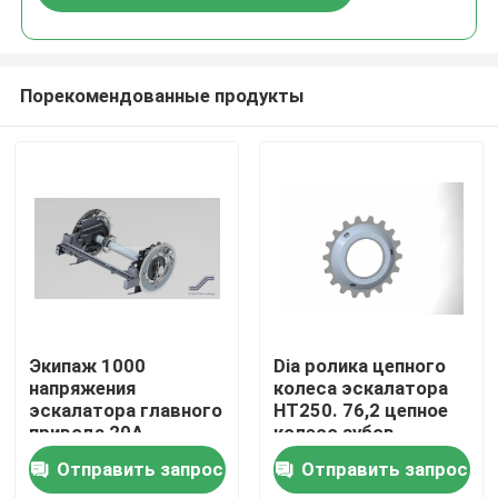
Порекомендованные продукты
Дом
Экипаж 1000
Dia ролика цепного
напряжения
колеса эскалатора
эскалатора главного
HT250. 76,2 цепное
Товары
привода 20A
колесо зубов
эскалатора ширины
эскалатора 18
Отправить запрос
Отправить запрос
О нас