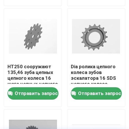
Тур по фабрике
Контроль качества
Свяжитесь с нами
HT250 сооружают
Dia ролика цепного
Новости
135,46 зуба цепных
колеса зубов
цепного колеса 16
эскалатора 16 SDS
шага цепных цепного
цепного колеса
Сделать запрос
колеса эскалатора
эскалатора тангажа
Отправить запрос
Отправить запрос
симплексных
135,46. 106,2
Модернизация эскалатора
Эскалатор двигая прогулки